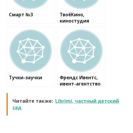
Смарт №3
ТвоёКино,
киностудия
Тучки-заучки
Френдс Ивентс,
ивент-агентство
Читайте также:
Librimi, частный детский
сад