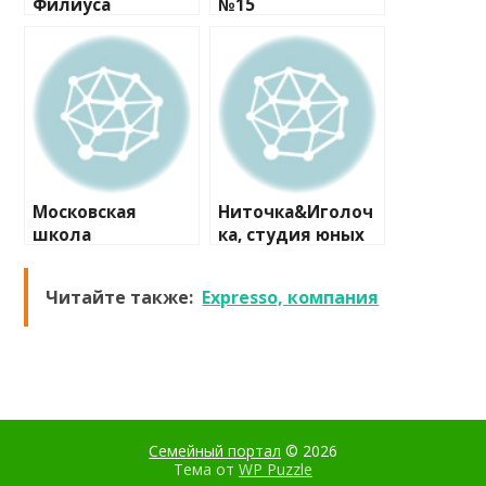
Филиуса
№15
Московская
Ниточка&Иголоч
школа
ка, студия юных
программистов
модельеров
№1
Читайте также:
Expresso, компания
Семейный портал
© 2026
Тема от
WP Puzzle