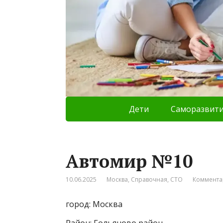
Дети
Саморазвит
Автомир №10
10.06.2025
Москва
,
Справочная
,
СТО
Коммента
город: Москва
Район: Гольяново район