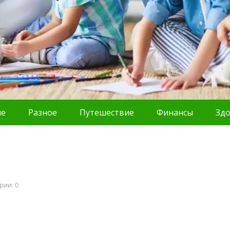
ие
Разное
Путешествие
Финансы
Зд
рии: 0