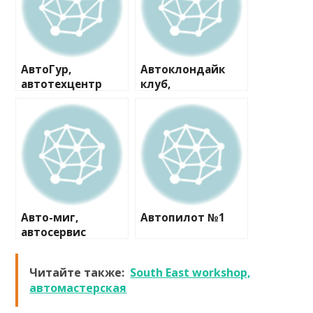
АвтоГур,
Автоклондайк
автотехцентр
клуб,
технический
центр
Авто-миг,
Автопилот №1
автосервис
Читайте также:
South East workshop,
автомастерская