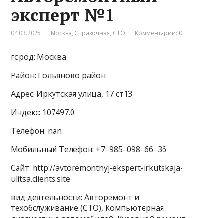
эксперт №1
04.03.2025
Москва
,
Справочная
,
СТО
Комментарии: 0
город: Москва
Район: Гольяново район
Адрес: Иркутская улица, 17 ст13
Индекс: 107497.0
Телефон: nan
Мобильный Телефон: +7‒985‒098‒66‒36
Сайт: http://avtoremontnyj-ekspert-irkutskaja-
ulitsa.clients.site
вид деятельности: Авторемонт и
техобслуживание (СТО), Компьютерная