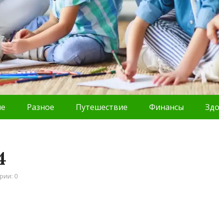
ие
Разное
Путешествие
Финансы
Зд
4
рии: 0