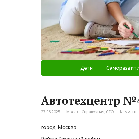
Дети
Саморазвит
Автотехцентр №
23.06.2025
Москва
,
Справочная
,
СТО
Коммента
город: Москва
Район: Рязанский район