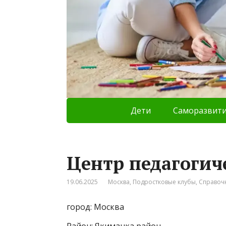
Дети
Саморазвит
Центр педагогич
19.06.2025
Москва
,
Подростковые клубы
,
Справоч
город: Москва
Район: Якиманка район