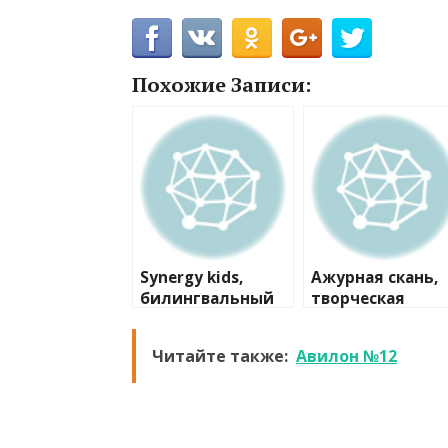
Похожие Записи:
Synergy kids,
Ажурная скань,
билингвальный
творческая
детский сад
мастерская
Читайте также:
Авилон №12