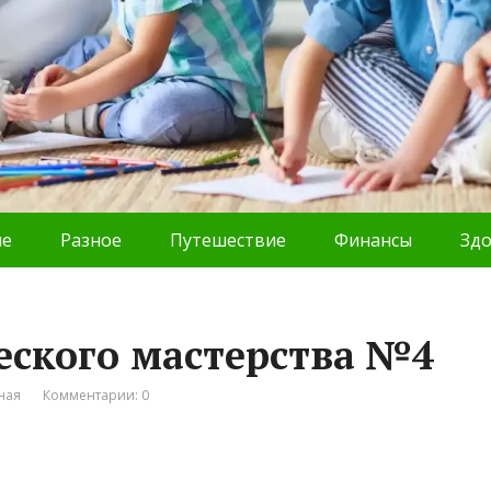
ие
Разное
Путешествие
Финансы
Зд
еского мастерства №4
ная
Комментарии: 0