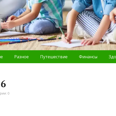
ие
Разное
Путешествие
Финансы
Зд
16
рии: 0