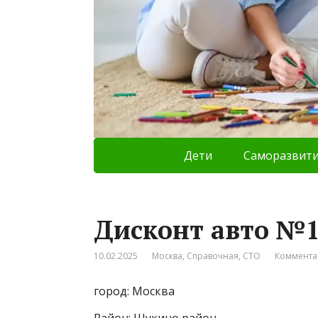
Дети
Саморазвит
Дисконт авто №
10.02.2025
Москва
,
Справочная
,
СТО
Коммента
город: Москва
Район: Щукино район