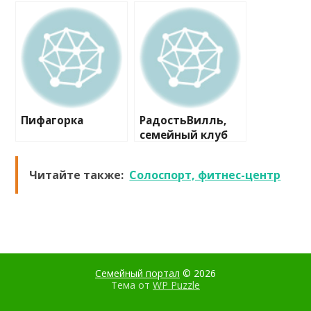
центр
студия
Пифагорка
РадостьВилль,
семейный клуб
Читайте также:
Солоспорт, фитнес-центр
Семейный портал
© 2026
Тема от
WP Puzzle