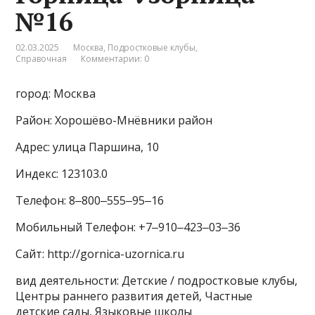
№16
02.03.2025
Москва
,
Подростковые клубы
,
Справочная
Комментарии: 0
город: Москва
Район: Хорошёво-Мнёвники район
Адрес: улица Паршина, 10
Индекс: 123103.0
Телефон: 8‒800‒555‒95‒16
Мобильный Телефон: +7‒910‒423‒03‒36
Сайт: http://gornica-uzornica.ru
вид деятельности: Детские / подростковые клубы,
Центры раннего развития детей, Частные
детские сады, Языковые школы