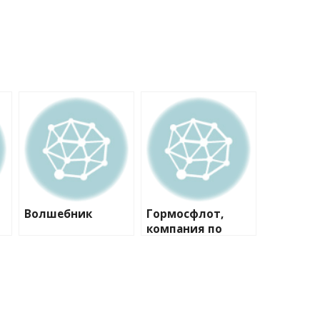
Волшебник
Гормосфлот,
компания по
аренде
теплоходов