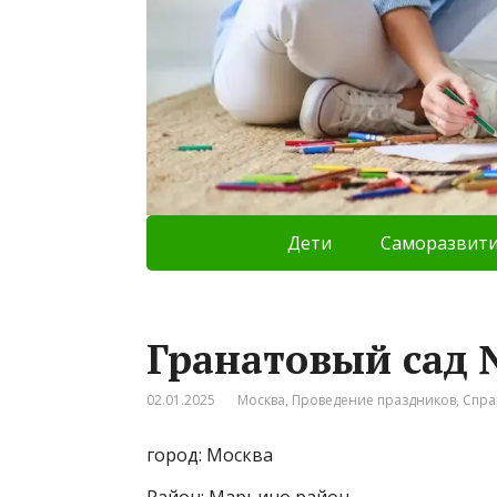
Дети
Саморазвит
Гранатовый сад 
02.01.2025
Москва
,
Проведение праздников
,
Спра
город: Москва
Район: Марьино район