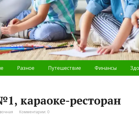
ие
Разное
Путешествие
Финансы
Зд
№1, караоке-ресторан
вочная
Комментарии: 0