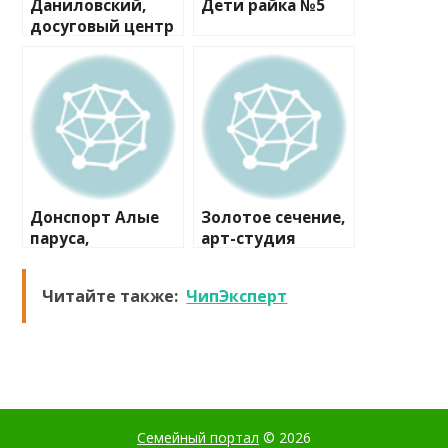
Даниловский,
Дети райка №5
досуговый центр
для инвалидов
Донспорт Алые
Золотое сечение,
паруса,
арт-студия
спортивный клуб
Читайте также:
ЧипЭксперт
Семейный портал
© 2026