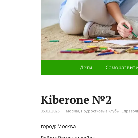
Дети
Саморазвит
Kiberone №2
05.03.2025
Москва
,
Подростковые клубы
,
Справоч
город: Москва
Район: Раменки район