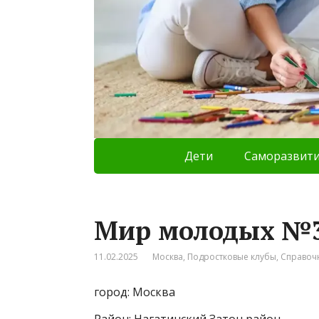
Дети
Саморазвит
Мир молодых №
11.02.2025
Москва
,
Подростковые клубы
,
Справоч
город: Москва
Район: Нагатинский Затон район