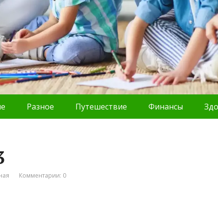
ие
Разное
Путешествие
Финансы
Зд
3
ная
Комментарии: 0