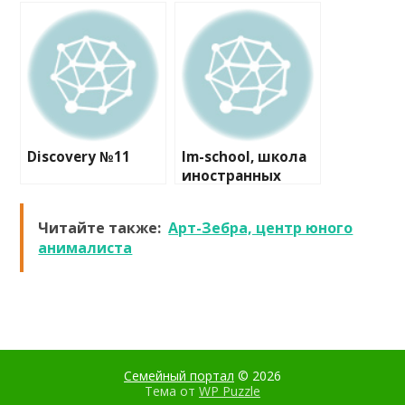
художественной
гимнастики
Discovery №11
Im-school, школа
иностранных
языков
Читайте также:
Арт-Зебра, центр юного
анималиста
Семейный портал
© 2026
Тема от
WP Puzzle