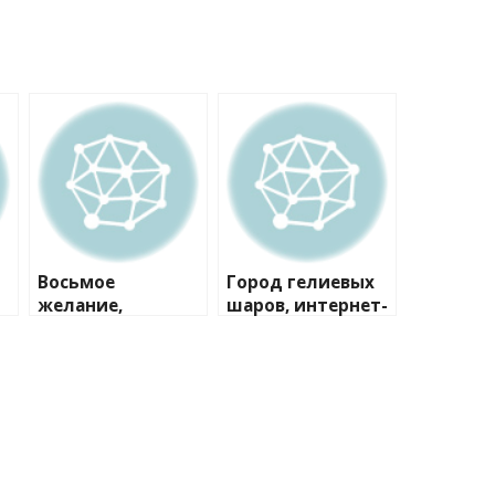
Восьмое
Город гелиевых
желание,
шаров, интернет-
кондитерская
магазин
студия