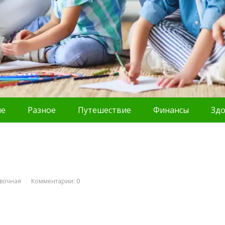
ие
Разное
Путешествие
Финансы
Зд
вочная
Комментарии: 0