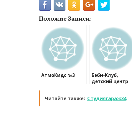
Похожие Записи:
АтмоКидс №3
Бэби-Клуб,
детский центр
развития
Читайте также:
Студиягараж34