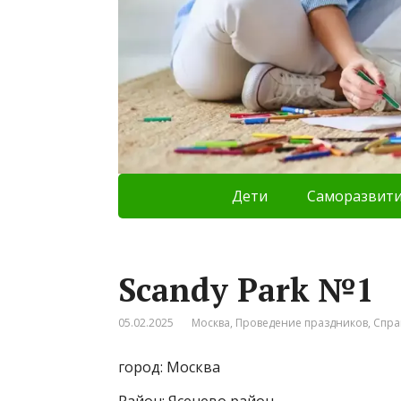
Дети
Саморазвит
Scandy Park №1
05.02.2025
Москва
,
Проведение праздников
,
Спра
город: Москва
Район: Ясенево район