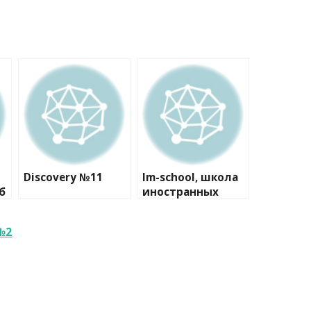
Discovery №11
Im-school, школа
б
иностранных
й
языков
№2