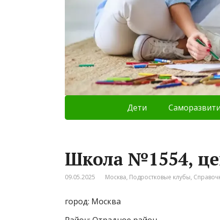
Дети
Саморазвит
Школа №1554, це
09.05.2025
Москва
,
Подростковые клубы
,
Справоч
город: Москва
Район: Отрадное район