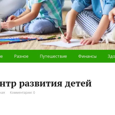
ие
Разное
Путешествие
Финансы
Зд
нтр развития детей
ная
Комментарии: 0