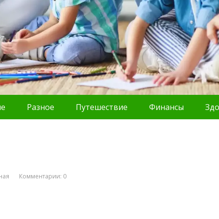
ие
Разное
Путешествие
Финансы
Зд
ная
Комментарии: 0