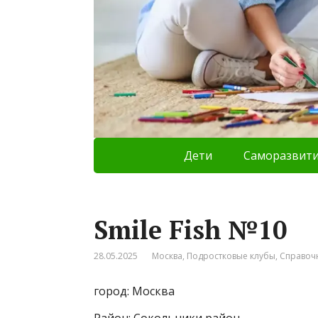
Дети
Саморазвит
Smile Fish №10
28.05.2025
Москва
,
Подростковые клубы
,
Справоч
город: Москва
Район: Сокольники район