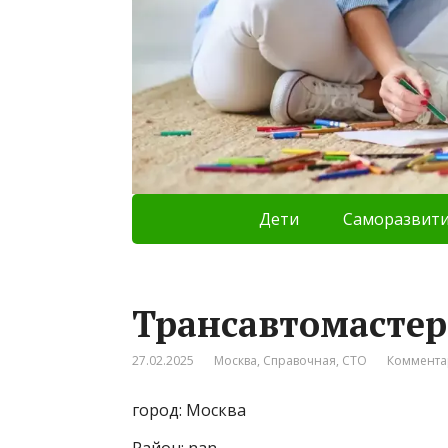
Дети
Саморазвит
Трансавтомасте
27.02.2025
Москва
,
Справочная
,
СТО
Коммента
город: Москва
Район: nan