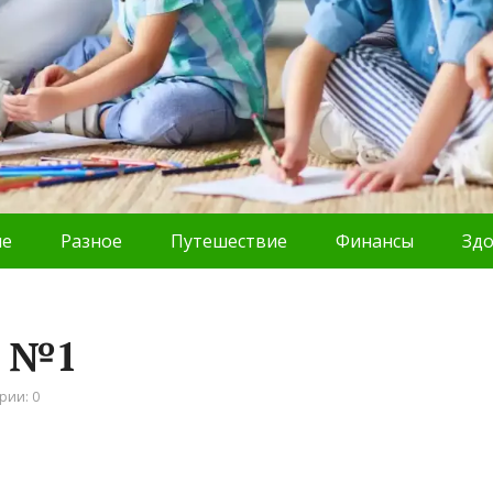
ие
Разное
Путешествие
Финансы
Зд
р №1
рии: 0