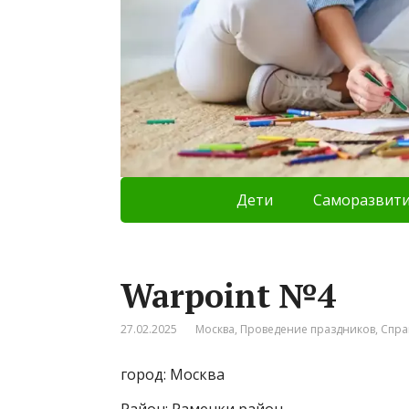
Дети
Саморазвит
Warpoint №4
27.02.2025
Москва
,
Проведение праздников
,
Спра
город: Москва
Район: Раменки район