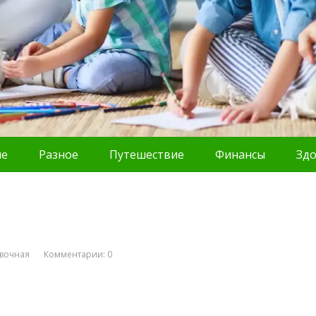
ие
Разное
Путешествие
Финансы
Зд
вочная
Комментарии: 0