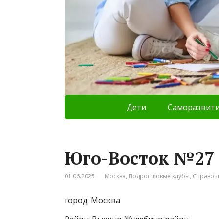
Дети
Саморазвит
Юго-Восток №27
01.06.2025
Москва
,
Подростковые клубы
,
Справоч
город: Москва
Район: Выхино-Жулебино район