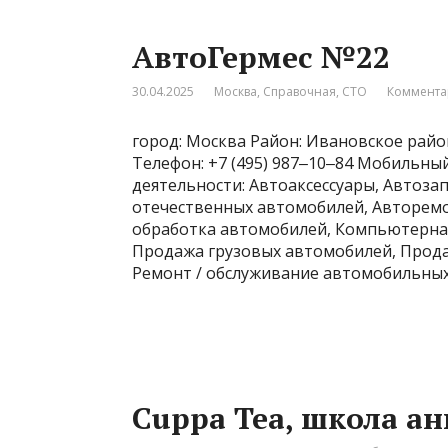
АвтоГермес №22
30.04.2025
Москва
,
Справочная
,
СТО
Коммента
город: Москва Район: Ивановское район
Телефон: +7 (495) 987‒10‒84 Мобильный 
деятельности: Автоаксессуары, Автоза
отечественных автомобилей, Авторемо
обработка автомобилей, Компьютерная
Продажа грузовых автомобилей, Прода
Ремонт / обслуживание автомобильных
Cuppa Tea, школа а