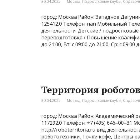
30.04.2025
Москва
,
Подростковые клубы
,
Справоч
город: Москва Район: Западное Дегунин
125412.0 Телефон: nan Мобильный Телеф
деятельности: Детские / подростковые
переподготовка / Повышение квалифик
до 21:00, Вт: с 09:00 до 21:00, Ср: с 09:00 д
Территория роботов
30.04.2025
Москва
,
Подростковые клубы
,
Справоч
город: Москва Район: Академический ра
117292.0 Телефон: +7 (495) 646‒00‒31 
http://roboterritoria.ru вид деятельно
робототехники, Точки кофе, Центры ра