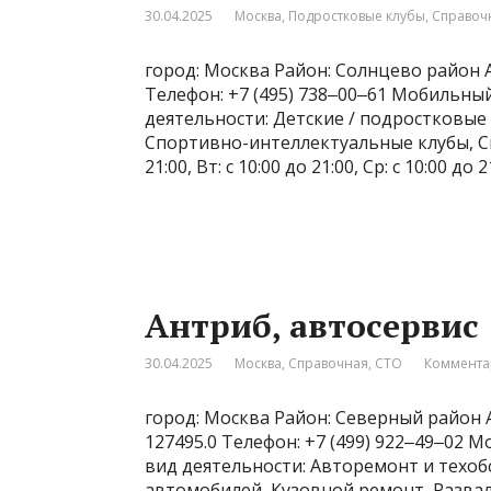
30.04.2025
Москва
,
Подростковые клубы
,
Справоч
город: Москва Район: Солнцево район А
Телефон: +7 (495) 738‒00‒61 Мобильный 
деятельности: Детские / подростковые
Спортивно-интеллектуальные клубы, Сп
21:00, Вт: с 10:00 до 21:00, Ср: с 10:00 до 2
Антриб, автосервис
30.04.2025
Москва
,
Справочная
,
СТО
Коммента
город: Москва Район: Северный район А
127495.0 Телефон: +7 (499) 922‒49‒02 М
вид деятельности: Авторемонт и техо
автомобилей, Кузовной ремонт, Развал