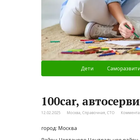
Дети
Саморазвит
100car, автосерви
12.02.2025
Москва
,
Справочная
,
СТО
Коммента
город: Москва
Район: Чертаново Центральное район