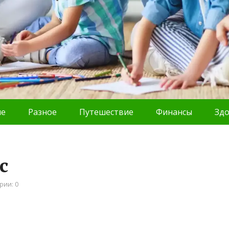
ие
Разное
Путешествие
Финансы
Зд
с
рии: 0