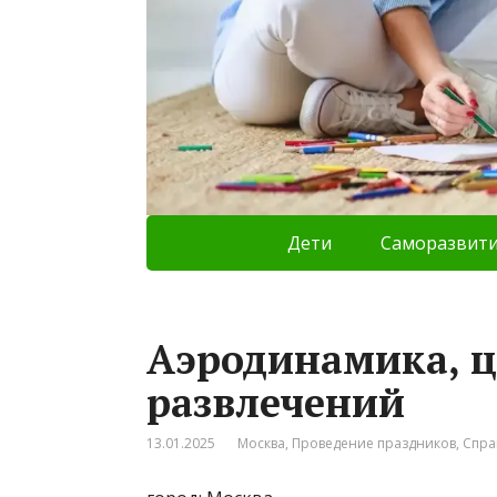
Дети
Саморазвит
Аэродинамика, 
развлечений
13.01.2025
Москва
,
Проведение праздников
,
Спра