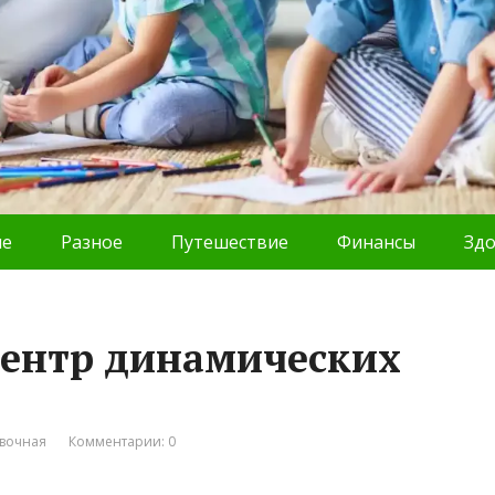
ие
Разное
Путешествие
Финансы
Зд
центр динамических
вочная
Комментарии: 0