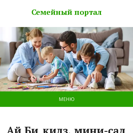
Семейный портал
МЕНЮ
Ай Би_кидз, мини-сад