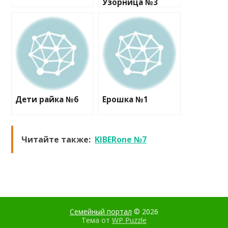
Узорница №3
Дети райка №6
Ерошка №1
Читайте также:
KIBERone №7
Семейный портал
© 2026
Тема от
WP Puzzle