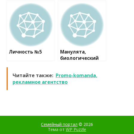
комплексного
клуб
развития детей
Личность №5
Манулята,
биологический
кружок
Читайте также:
Promo-komanda,
рекламное агентство
Семейный портал
© 2026
Тема от
WP Puzzle