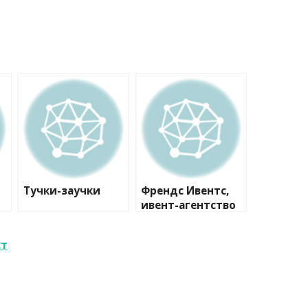
Тучки-заучки
Френдс Ивентс,
ивент-агентство
ст