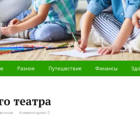
ие
Разное
Путешествие
Финансы
Зд
го театра
вочная
Комментарии: 0