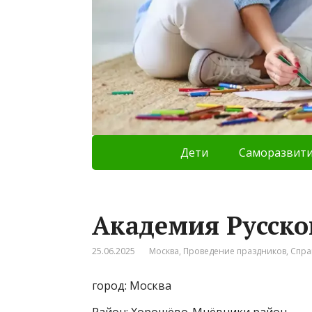
Дети
Саморазвит
Академия Русско
25.06.2025
Москва
,
Проведение праздников
,
Спра
город: Москва
Район: Хорошёво-Мнёвники район