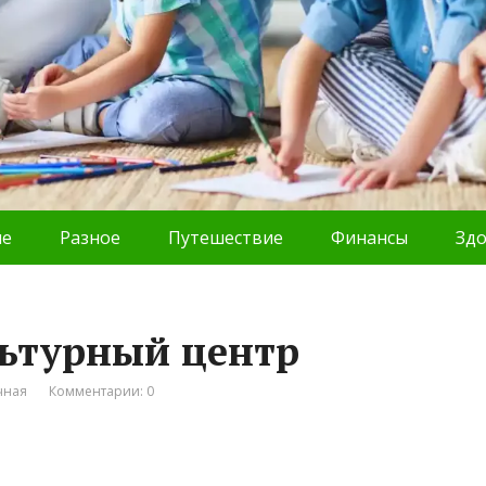
ие
Разное
Путешествие
Финансы
Зд
льтурный центр
чная
Комментарии: 0