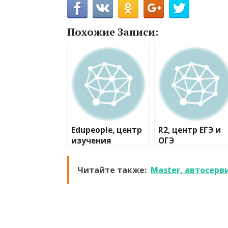
Похожие Записи:
Edupeople, центр
R2, центр ЕГЭ и
изучения
ОГЭ
иностранных
языков
Читайте также:
Master, автосерв