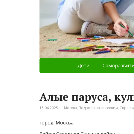
Дети
Саморазвит
Алые паруса, ку
15.04.2025
Москва
,
Подростковые секции
,
Справо
город: Москва
Район: Северное Тушино район