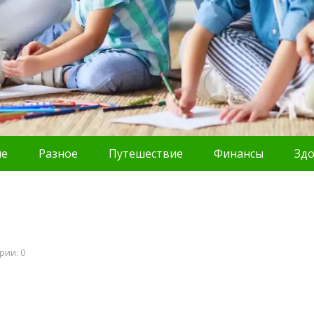
ие
Разное
Путешествие
Финансы
Зд
рии: 0