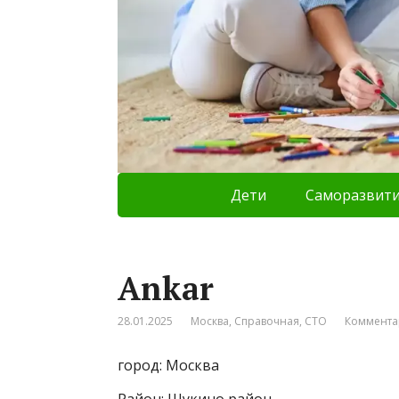
Дети
Саморазвит
Ankar
28.01.2025
Москва
,
Справочная
,
СТО
Коммента
город: Москва
Район: Щукино район