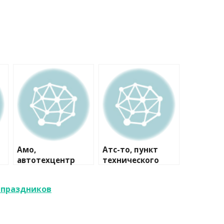
Амо,
Атс-то, пункт
автотехцентр
технического
осмотра
я праздников