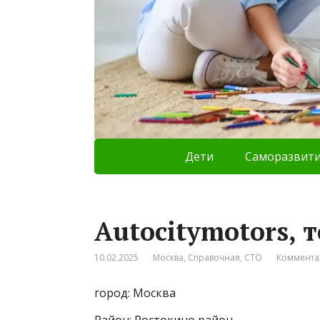
Дети
Саморазвит
Autocitymotors, 
10.02.2025
Москва
,
Справочная
,
СТО
Коммента
город: Москва
Район: Ростокино район