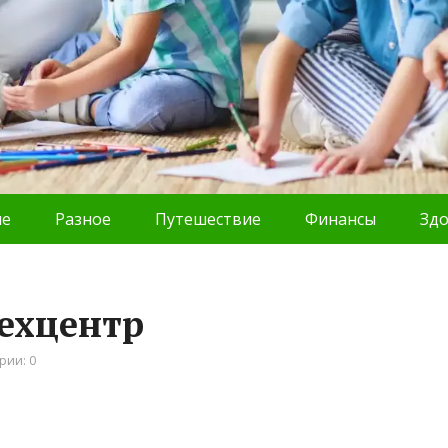
ие
Разное
Путешествие
Финансы
Зд
техцентр
рии: 0