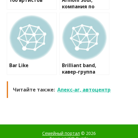
100 артистов
Armoni Soul,
компания по
проведению
мероприятий
Bar Like
Brilliant band,
кавер-группа
Читайте также:
Апекс-аг, автоцентр
Семейный портал
© 2026