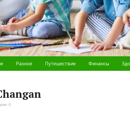
ие
Разное
Путешествие
Финансы
Зд
Changan
рии: 0