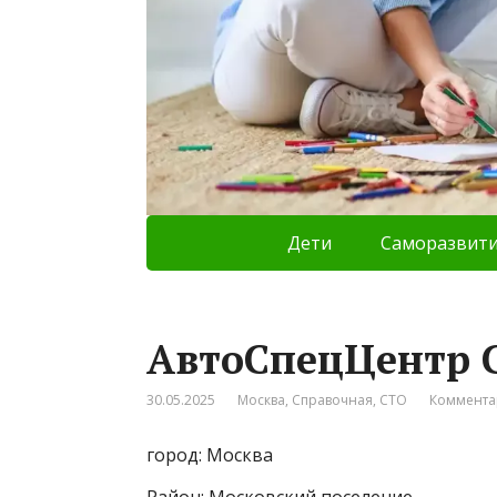
Дети
Саморазвит
АвтоСпецЦентр 
30.05.2025
Москва
,
Справочная
,
СТО
Коммента
город: Москва
Район: Московский поселение