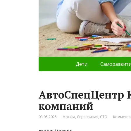
Дети
Саморазвит
АвтоСпецЦентр K
компаний
03.05.2025
Москва
,
Справочная
,
СТО
Коммента