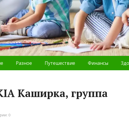
ие
Разное
Путешествие
Финансы
Зд
IA Каширка, группа
рии: 0