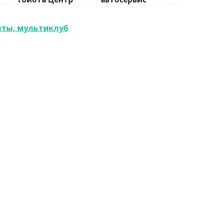
Сити
чты, мультиклуб