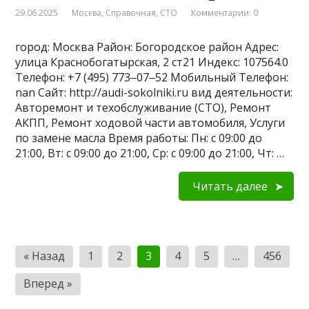
29.06.2025
Москва
,
Справочная
,
СТО
Комментарии: 0
город: Москва Район: Богородское район Адрес:
улица Краснобогатырская, 2 ст21 Индекс: 107564.0
Телефон: +7 (495) 773‒07‒52 Мобильный Телефон:
nan Сайт: http://audi-sokolniki.ru вид деятельности:
Авторемонт и техобслуживание (СТО), Ремонт
АКПП, Ремонт ходовой части автомобиля, Услуги
по замене масла Время работы: Пн: с 09:00 до
21:00, Вт: с 09:00 до 21:00, Ср: с 09:00 до 21:00, Чт: …
Читать далее
Пагинация
« Назад
1
2
3
4
5
…
456
записей
Вперед »