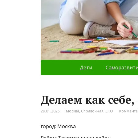
Дети
Саморазвит
Делаем как себе,
29.01.2025
Москва
,
Справочная
,
СТО
Коммента
город: Москва
Район: Текстильщики район