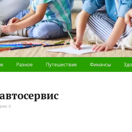
ие
Разное
Путешествие
Финансы
Зд
 автосервис
рии: 0