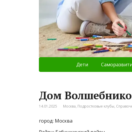
Дети
Саморазвит
Дом Волшебнико
14.01.2025
Москва
,
Подростковые клубы
,
Справоч
город: Москва
Район: Бабушкинский район