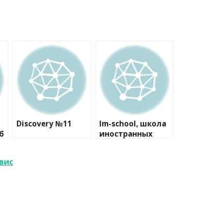
Discovery №11
Im-school, школа
б
иностранных
й
языков
вис