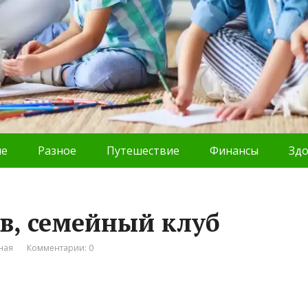
ие
Разное
Путешествие
Финансы
Зд
в, семейный клуб
ная
Комментарии: 0