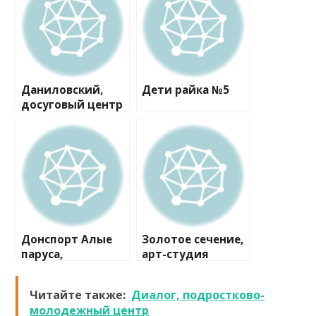
Даниловский,
Дети райка №5
досуговый центр
для инвалидов
Донспорт Алые
Золотое сечение,
паруса,
арт-студия
спортивный клуб
Читайте также:
Диалог, подростково-
молодежный центр