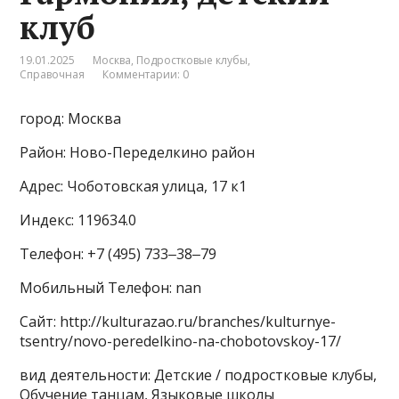
клуб
19.01.2025
Москва
,
Подростковые клубы
,
Справочная
Комментарии: 0
город: Москва
Район: Ново-Переделкино район
Адрес: Чоботовская улица, 17 к1
Индекс: 119634.0
Телефон: +7 (495) 733‒38‒79
Мобильный Телефон: nan
Сайт: http://kulturazao.ru/branches/kulturnye-
tsentry/novo-peredelkino-na-chobotovskoy-17/
вид деятельности: Детские / подростковые клубы,
Обучение танцам, Языковые школы