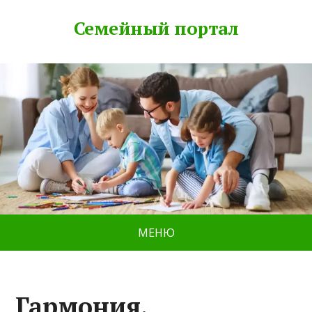
Семейный портал
МЕНЮ
Гармония,