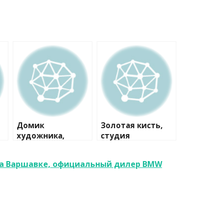
Домик
Золотая кисть,
художника,
студия
творческая
изобразительног
мастерская
о искусства
а Варшавке, официальный дилер BMW