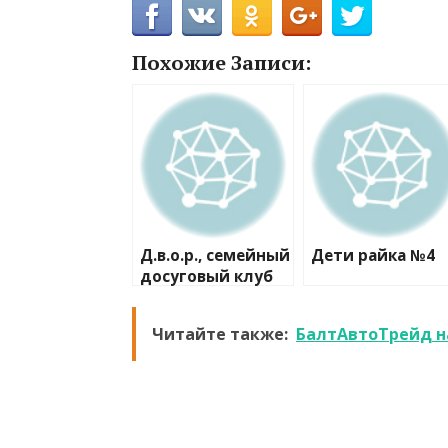
Похожие Записи:
Д.в.о.р., семейный
Дети райка №4
досуговый клуб
Читайте также:
БалтАвтоТрейд н