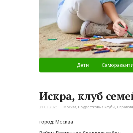
Дети
Саморазвит
Искра, клуб сем
31.03.2025
Москва
,
Подростковые клубы
,
Справоч
город: Москва
Район: Восточное Дегунино район