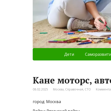
Дети
Саморазвит
Кане моторс, авт
08.02.2025
Москва
,
Справочная
,
СТО
Коммента
город: Москва
Район: Рязанский район