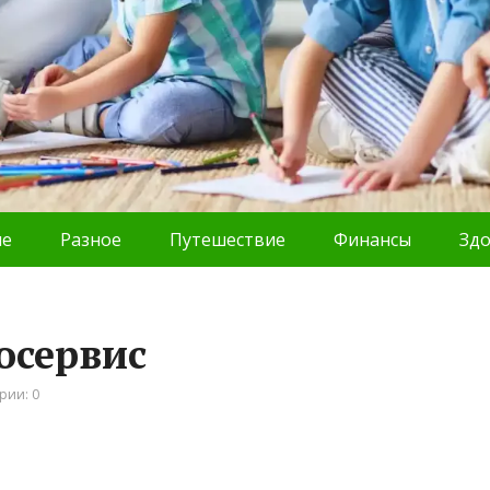
ие
Разное
Путешествие
Финансы
Зд
осервис
рии: 0