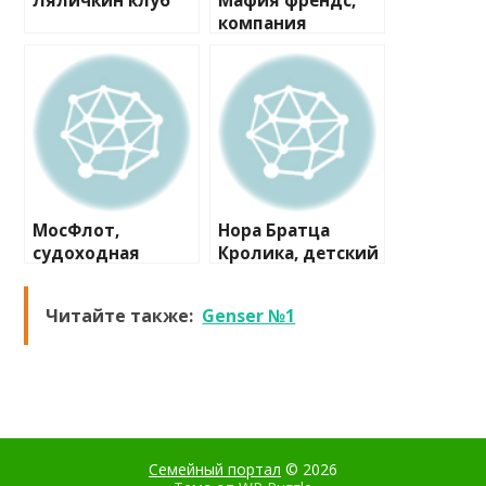
Ляличкин клуб
Мафия френдс,
компания
МосФлот,
Нора Братца
судоходная
Кролика, детский
компания
клуб
Читайте также:
Genser №1
Семейный портал
© 2026