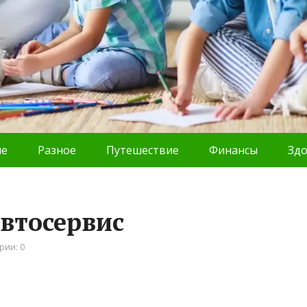
ие
Разное
Путешествие
Финансы
Зд
автосервис
рии: 0