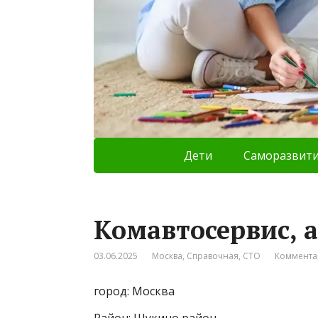
Дети
Саморазвит
Комавтосервис, 
03.06.2025
Москва
,
Справочная
,
СТО
Коммента
город: Москва
Район: Щукино район