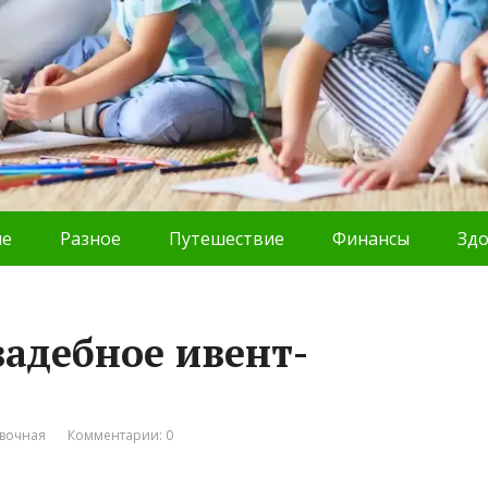
ие
Разное
Путешествие
Финансы
Зд
вадебное ивент-
вочная
Комментарии: 0