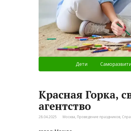
Дети
Саморазвит
Красная Горка, с
агентство
28.04.2025
Москва
,
Проведение праздников
,
Спра