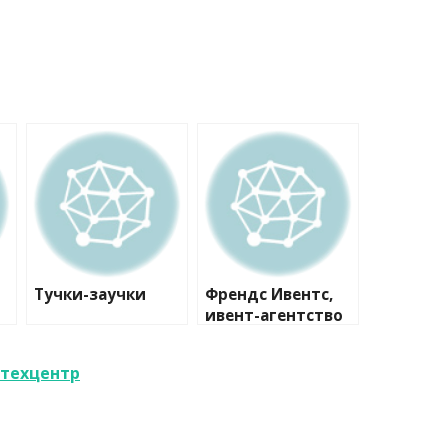
Тучки-заучки
Френдс Ивентс,
ивент-агентство
отехцентр