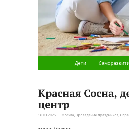
Дети
Саморазвит
Красная Сосна, 
центр
16.03.2025
Москва
,
Проведение праздников
,
Спра