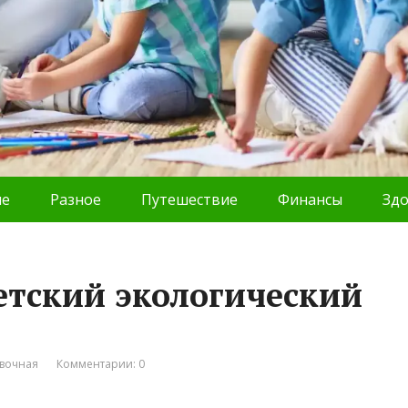
ие
Разное
Путешествие
Финансы
Зд
детский экологический
вочная
Комментарии: 0