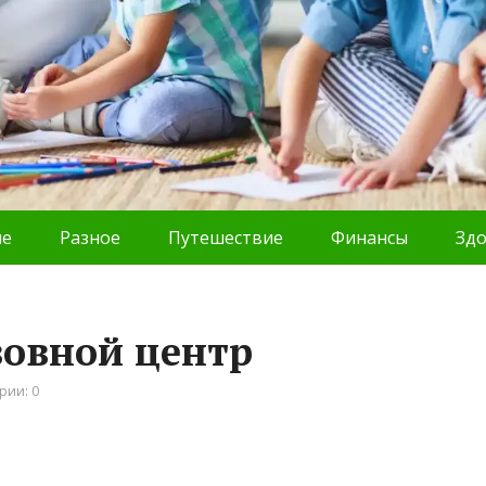
ие
Разное
Путешествие
Финансы
Зд
зовной центр
рии: 0