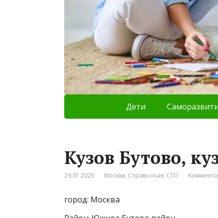
Дети
Саморазвит
Кузов Бутово, ку
29.01.2025
Москва
,
Справочная
,
СТО
Коммента
город: Москва
Район: Южное Бутово район