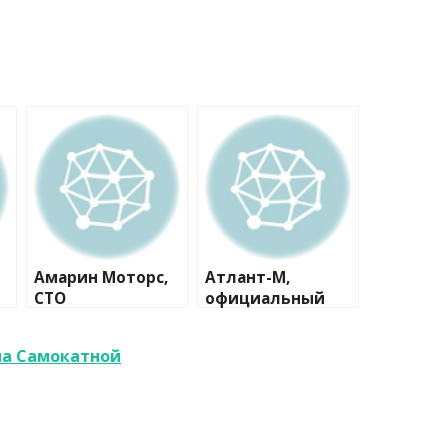
Амарин Моторс,
Атлант-М,
СТО
официальный
дилер Skoda
на Самокатной