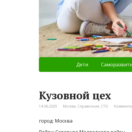
Дети
Саморазвит
Кузовной цех
14.06.2025
Москва
,
Справочная
,
СТО
Коммента
город: Москва
Район: Северное Медведково район