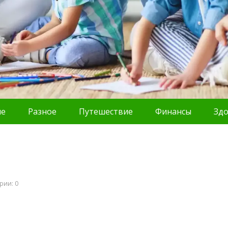
ие
Разное
Путешествие
Финансы
Зд
рии: 0