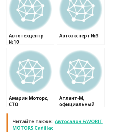
Автотехцентр
Автоэксперт №3
№10
Амарин Моторс,
Атлант-М,
СТО
официальный
дилер Skoda
Читайте также:
Автосалон FAVORIT
MOTORS Cadillac