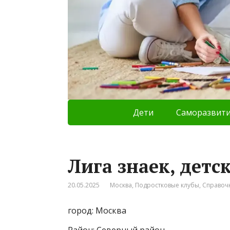
Дети
Саморазвит
Лига знаек, детс
20.05.2025
Москва
,
Подростковые клубы
,
Справоч
город: Москва
Район: Северный район