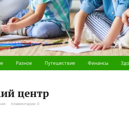
ие
Разное
Путешествие
Финансы
Зд
кий центр
ная
Комментарии: 0