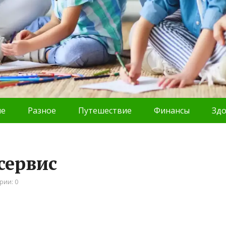
ие
Разное
Путешествие
Финансы
Зд
осервис
рии: 0