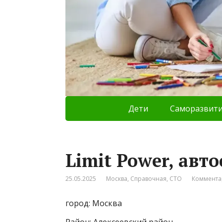
Дети
Саморазвит
Limit Power, авт
25.05.2025
Москва
,
Справочная
,
СТО
Коммента
город: Москва
Район: Алексеевский район